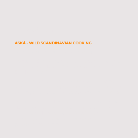
Directions
ASKÅ - WILD SCANDINAVIAN COOKING
Sandtorhafen, Ponton 3, 20457 Hamburg
Access to Sandtorhafen / Traditionsschiffhafen is
on foot via bridges at “Am Sandtorkai 68” or “Am
Sandtorkai 60”.
Please use the parking lots in the surrounding
streets or the parking garages in the area, e.g. the
parking garage Speicherstadt - Am Sandtorkai 6.
Please understand that for structural reasons we
do not have our own sanitary facilities on the
boat. Instead, there is a public toilet on the
pontoon, which is exclusively available to our
guests in the evening.