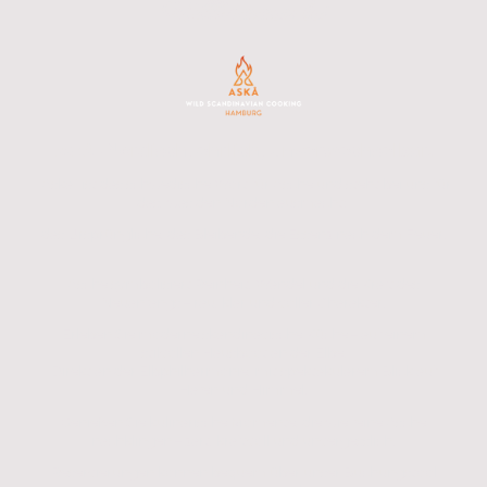
Willkommen bei
Nordisch, ehrlich, unverwechselbar.
ASKÅ -
"Aska" ist das schwedische Wort für Asche und steht bei uns für
das, was den Norden ausmacht:
das Ursprüngliche, das Bleibende, die Essenz nach dem Feuer.
Asche symbolisiert Reinheit, Wandel und die Kraft des
Neuanfangs – rau, klar und voller Charakter.
Erleben Sie moderne skandinavische Küche – auf einem
stilvollen Hausboot an der Elbe.
Direkt an der Elbphilharmonie, mit spektakulärem Blick auf
Hafen und Himmel.
Genießen Sie kulinarische Momente, die wie feine Asche
nachklingen – zart, kraftvoll und unvergesslich.
Reservierungen können bequem über unser Buchungstool