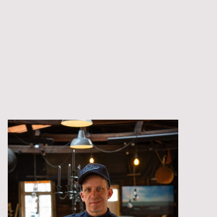
vorgenommen werden.
Für Gruppen ab 12 Personen oder Eventanfragen schreiben Sie
uns bitte an:
reservation@wsc-hh.de
.
Wir freuen uns auf Sie – drinnen, draußen, mittendrin im
Hafenleben.